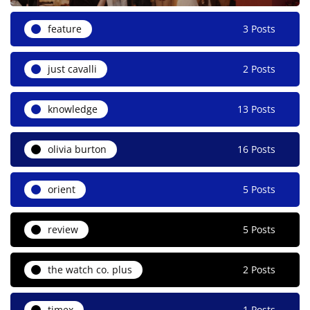
feature
3 Posts
just cavalli
2 Posts
knowledge
13 Posts
olivia burton
16 Posts
orient
5 Posts
review
5 Posts
the watch co. plus
2 Posts
timex
1 Posts