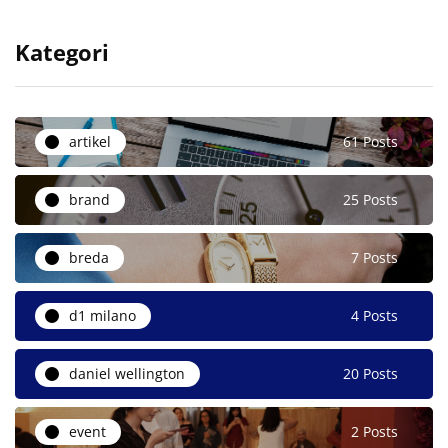
Kategori
artikel
61 Posts
brand
25 Posts
breda
7 Posts
d1 milano
4 Posts
daniel wellington
20 Posts
event
2 Posts