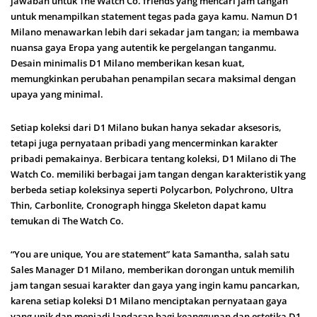
jawaban untuk The Watch Co. friends yang mencari jam tangan
untuk menampilkan statement tegas pada gaya kamu. Namun D1
Milano menawarkan lebih dari sekadar jam tangan; ia membawa
nuansa gaya Eropa yang autentik ke pergelangan tanganmu.
Desain minimalis D1 Milano memberikan kesan kuat,
memungkinkan perubahan penampilan secara maksimal dengan
upaya yang minimal.
Setiap koleksi dari D1 Milano bukan hanya sekadar aksesoris,
tetapi juga pernyataan pribadi yang mencerminkan karakter
pribadi pemakainya. Berbicara tentang koleksi, D1 Milano di The
Watch Co. memiliki berbagai jam tangan dengan karakteristik yang
berbeda setiap koleksinya seperti Polycarbon, Polychrono, Ultra
Thin, Carbonlite, Cronograph hingga Skeleton dapat kamu
temukan di The Watch Co.
“You are unique, You are statement” kata Samantha, salah satu
Sales Manager D1 Milano, memberikan dorongan untuk memilih
jam tangan sesuai karakter dan gaya yang ingin kamu pancarkan,
karena setiap koleksi D1 Milano menciptakan pernyataan gaya
yang unik dan menjadi landasan bagi keanggunan dan estetika D1