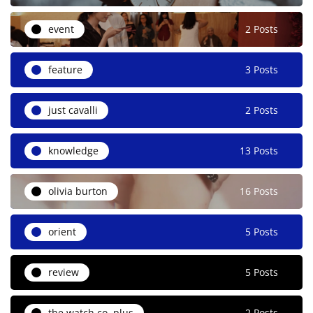
event
2 Posts
feature
3 Posts
just cavalli
2 Posts
knowledge
13 Posts
olivia burton
16 Posts
orient
5 Posts
review
5 Posts
the watch co. plus
2 Posts