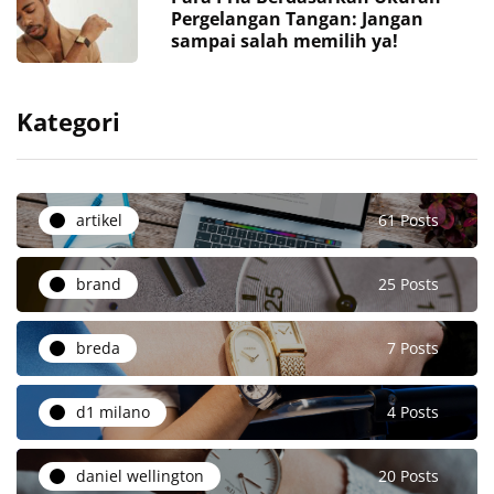
Pergelangan Tangan: Jangan
sampai salah memilih ya!
Kategori
artikel
61 Posts
brand
25 Posts
breda
7 Posts
d1 milano
4 Posts
daniel wellington
20 Posts