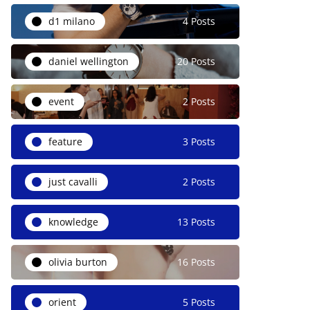
d1 milano
4 Posts
daniel wellington
20 Posts
event
2 Posts
feature
3 Posts
just cavalli
2 Posts
knowledge
13 Posts
olivia burton
16 Posts
orient
5 Posts