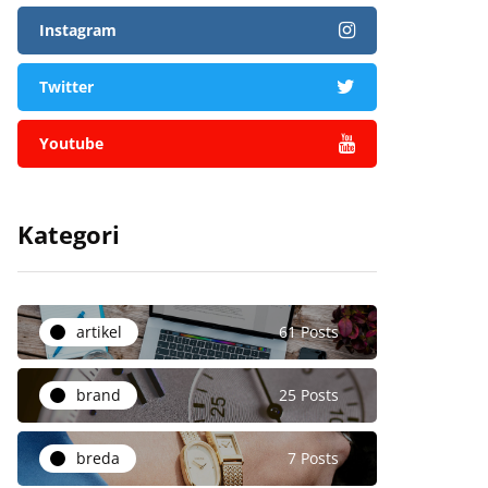
Instagram
Twitter
Youtube
Kategori
artikel
61 Posts
brand
25 Posts
breda
7 Posts