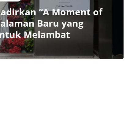
Hadirkan “A Moment of
galaman Baru yang
untuk Melambat