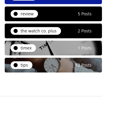
review
5 Posts
the watch co. plus
2 Posts
timex
1 Posts
tips
12 Posts