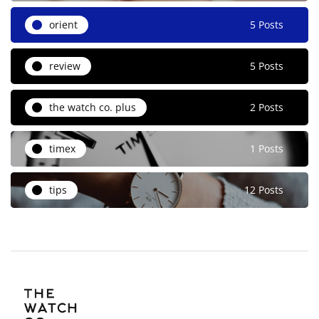
orient
5 Posts
review
5 Posts
the watch co. plus
2 Posts
timex
1 Posts
tips
12 Posts