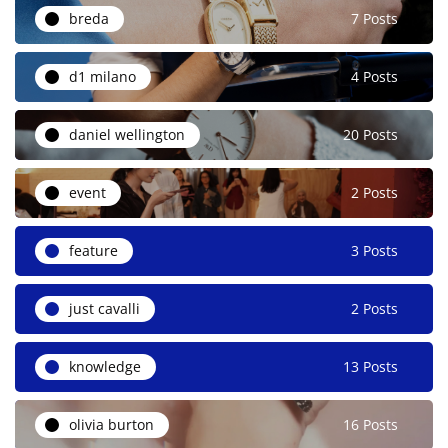
breda
7 Posts
d1 milano
4 Posts
daniel wellington
20 Posts
event
2 Posts
feature
3 Posts
just cavalli
2 Posts
knowledge
13 Posts
olivia burton
16 Posts