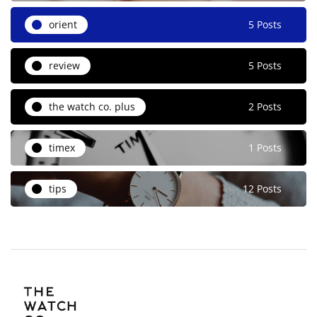
orient
5 Posts
review
5 Posts
the watch co. plus
2 Posts
timex
1 Posts
tips
12 Posts