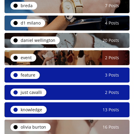
breda
7 Posts
d1 milano
4 Posts
daniel wellington
20 Posts
event
2 Posts
feature
3 Posts
just cavalli
2 Posts
knowledge
13 Posts
olivia burton
16 Posts