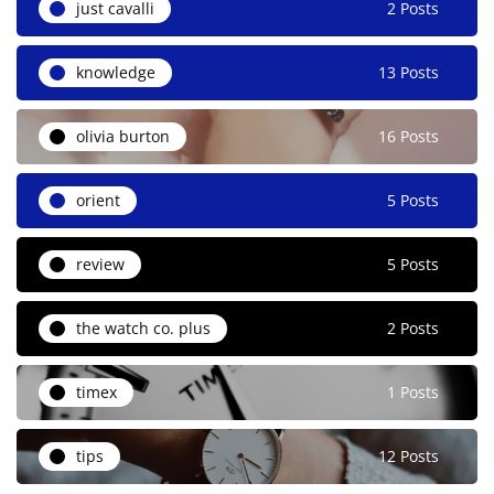
just cavalli
2 Posts
knowledge
13 Posts
olivia burton
16 Posts
orient
5 Posts
review
5 Posts
the watch co. plus
2 Posts
timex
1 Posts
tips
12 Posts