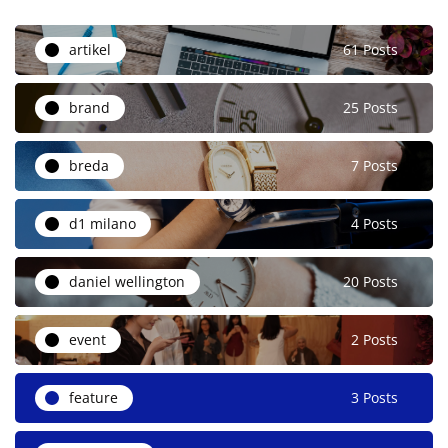
artikel
61 Posts
brand
25 Posts
breda
7 Posts
d1 milano
4 Posts
daniel wellington
20 Posts
event
2 Posts
feature
3 Posts