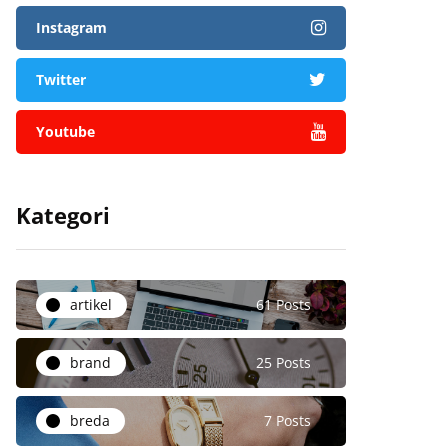
Instagram
Twitter
Youtube
Kategori
artikel
61 Posts
brand
25 Posts
breda
7 Posts