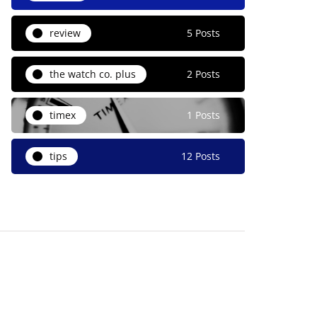
review
5 Posts
the watch co. plus
2 Posts
timex
1 Posts
tips
12 Posts