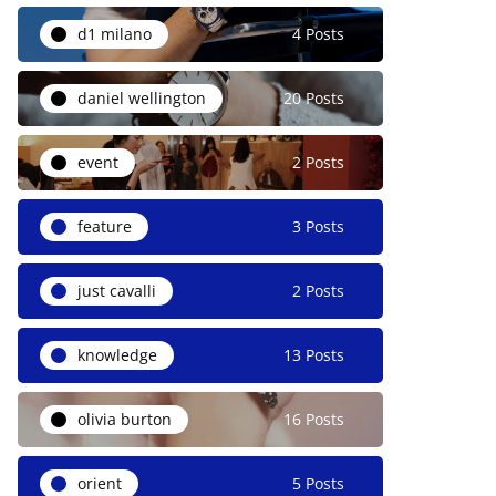
d1 milano
4 Posts
daniel wellington
20 Posts
event
2 Posts
feature
3 Posts
just cavalli
2 Posts
knowledge
13 Posts
olivia burton
16 Posts
orient
5 Posts