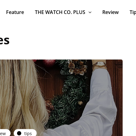
Feature
THE WATCH CO. PLUS
Review
Ti
es
iew
tips