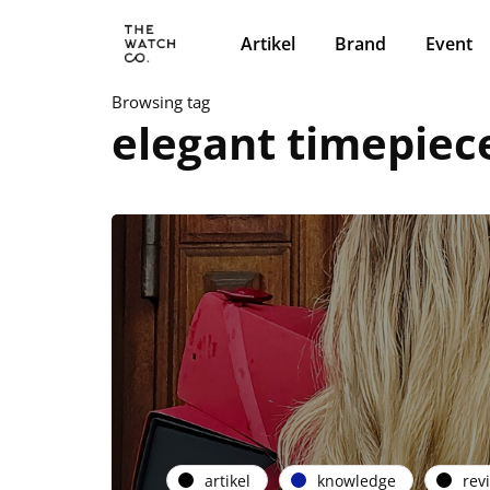
Artikel
Brand
Event
Browsing tag
elegant timepiec
artikel
knowledge
rev