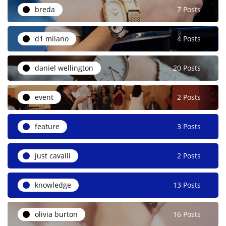
breda
7 Posts
d1 milano
4 Posts
daniel wellington
20 Posts
event
2 Posts
feature
3 Posts
just cavalli
2 Posts
knowledge
13 Posts
olivia burton
16 Posts