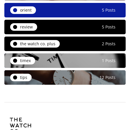
orient
5 Posts
review
5 Posts
the watch co. plus
2 Posts
timex
1 Posts
tips
12 Posts