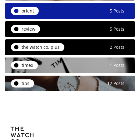
orient
5 Posts
review
5 Posts
the watch co. plus
2 Posts
timex
1 Posts
tips
12 Posts