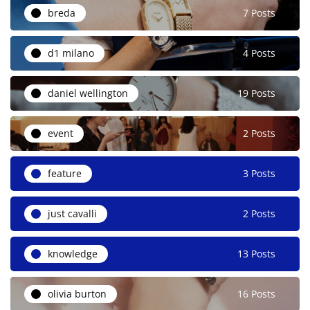
breda
7 Posts
d1 milano
4 Posts
daniel wellington
19 Posts
event
2 Posts
feature
3 Posts
just cavalli
2 Posts
knowledge
13 Posts
olivia burton
16 Posts