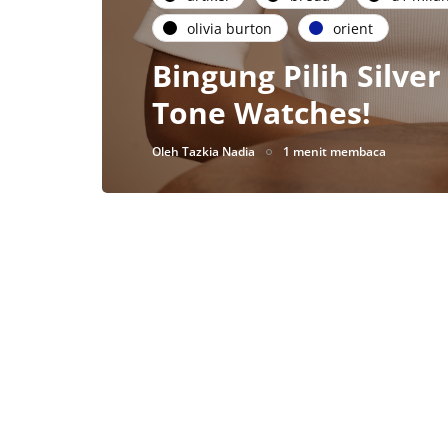
olivia burton
orient
Bingung Pilih Silve
Tone Watches!
Oleh
Tazkia Nadia
1 menit membaca