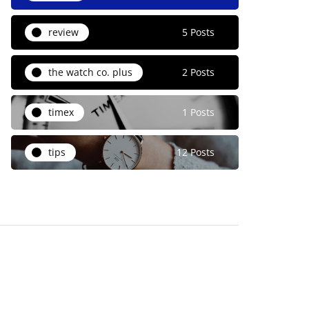
review
5 Posts
the watch co. plus
2 Posts
timex
1 Posts
tips
12 Posts