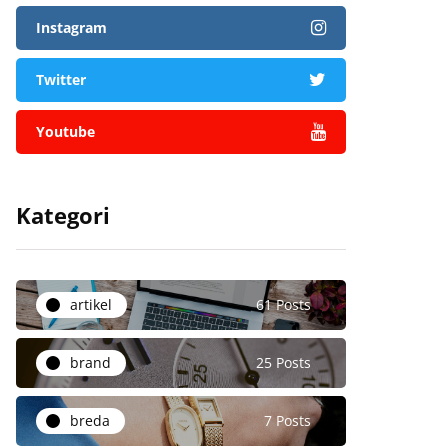
Instagram
Twitter
Youtube
Kategori
artikel
61 Posts
brand
25 Posts
breda
7 Posts