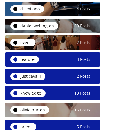
d1 milano
4 Posts
daniel wellington
20 Posts
event
2 Posts
feature
3 Posts
just cavalli
2 Posts
knowledge
13 Posts
olivia burton
16 Posts
orient
5 Posts