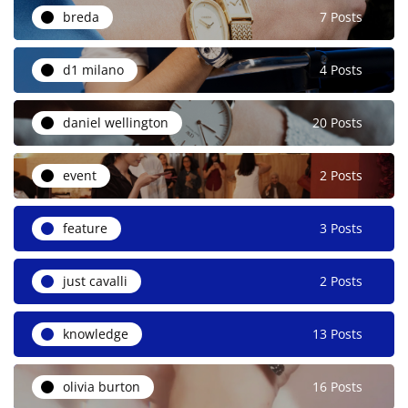
breda
7 Posts
d1 milano
4 Posts
daniel wellington
20 Posts
event
2 Posts
feature
3 Posts
just cavalli
2 Posts
knowledge
13 Posts
olivia burton
16 Posts