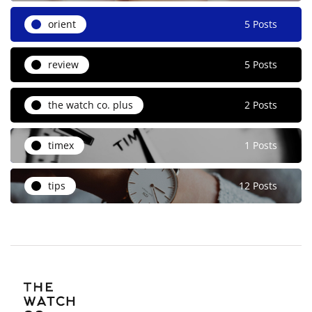
orient
5 Posts
review
5 Posts
the watch co. plus
2 Posts
timex
1 Posts
tips
12 Posts