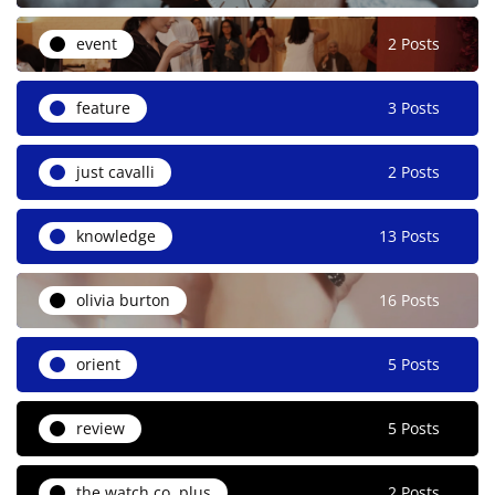
event
2 Posts
feature
3 Posts
just cavalli
2 Posts
knowledge
13 Posts
olivia burton
16 Posts
orient
5 Posts
review
5 Posts
the watch co. plus
2 Posts