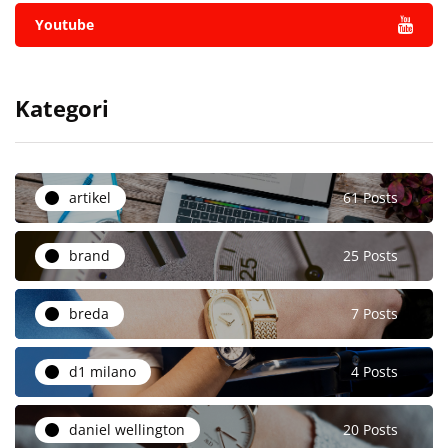
Youtube
Kategori
artikel
61 Posts
brand
25 Posts
breda
7 Posts
d1 milano
4 Posts
daniel wellington
20 Posts