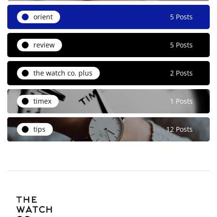
orient
5 Posts
review
5 Posts
the watch co. plus
2 Posts
timex
1 Posts
tips
12 Posts