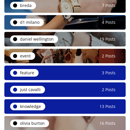
breda
7 Posts
d1 milano
4 Posts
daniel wellington
19 Posts
event
2 Posts
feature
3 Posts
just cavalli
2 Posts
knowledge
13 Posts
olivia burton
16 Posts