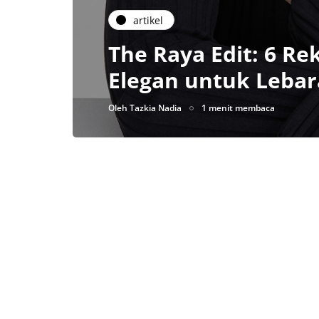
artikel
The Raya Edit: 6 R
Elegan untuk Leba
Oleh
Tazkia Nadia
1 menit membaca