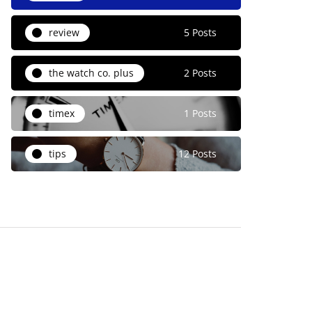
review
5 Posts
the watch co. plus
2 Posts
timex
1 Posts
tips
12 Posts