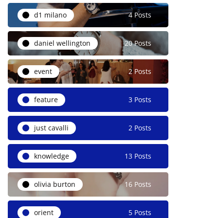
d1 milano
4 Posts
daniel wellington
20 Posts
event
2 Posts
feature
3 Posts
just cavalli
2 Posts
knowledge
13 Posts
olivia burton
16 Posts
orient
5 Posts