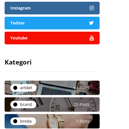
Instagram
Twitter
Youtube
Kategori
artikel
61 Posts
brand
25 Posts
breda
7 Posts