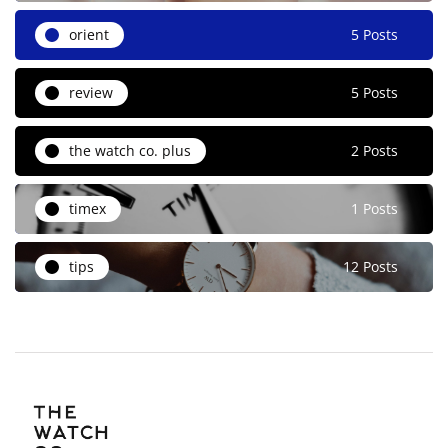
orient
5 Posts
review
5 Posts
the watch co. plus
2 Posts
timex
1 Posts
tips
12 Posts