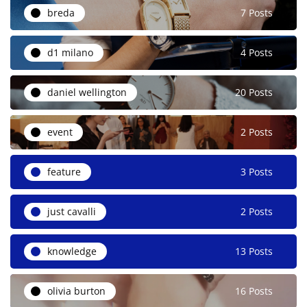
breda
7 Posts
d1 milano
4 Posts
daniel wellington
20 Posts
event
2 Posts
feature
3 Posts
just cavalli
2 Posts
knowledge
13 Posts
olivia burton
16 Posts