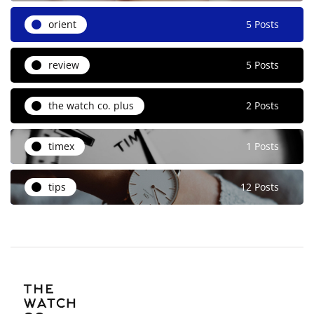
orient
5 Posts
review
5 Posts
the watch co. plus
2 Posts
timex
1 Posts
tips
12 Posts