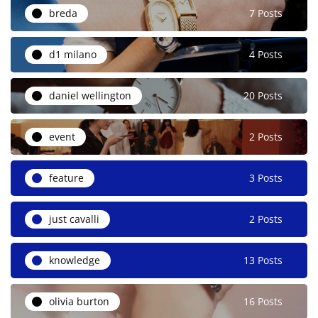
breda
7 Posts
d1 milano
4 Posts
daniel wellington
20 Posts
event
2 Posts
feature
3 Posts
just cavalli
2 Posts
knowledge
13 Posts
olivia burton
16 Posts