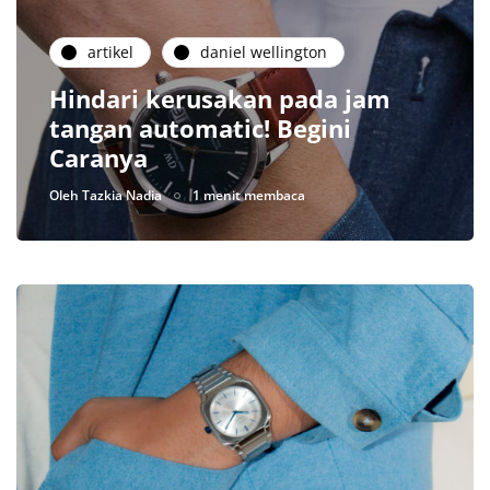
artikel
daniel wellington
Hindari kerusakan pada jam
tangan automatic! Begini
Caranya
Oleh
Tazkia Nadia
1 menit membaca