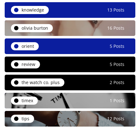
knowledge
13 Posts
olivia burton
16 Posts
orient
5 Posts
review
5 Posts
the watch co. plus
2 Posts
timex
1 Posts
tips
12 Posts