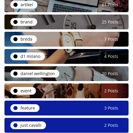
artikel
61 Posts
brand
25 Posts
breda
7 Posts
d1 milano
4 Posts
daniel wellington
20 Posts
event
2 Posts
feature
3 Posts
just cavalli
2 Posts