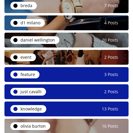
breda
7 Posts
d1 milano
4 Posts
daniel wellington
20 Posts
event
2 Posts
feature
3 Posts
just cavalli
2 Posts
knowledge
13 Posts
olivia burton
16 Posts