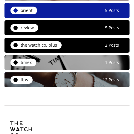
orient
5 Posts
review
5 Posts
the watch co. plus
2 Posts
timex
1 Posts
tips
12 Posts