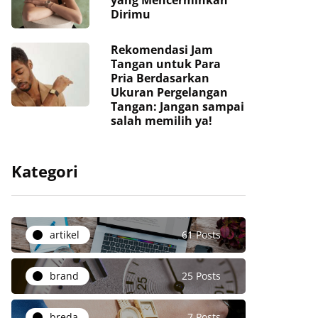
yang Mencerminkan
Dirimu
Rekomendasi Jam
Tangan untuk Para
Pria Berdasarkan
Ukuran Pergelangan
Tangan: Jangan sampai
salah memilih ya!
Kategori
artikel
61 Posts
brand
25 Posts
breda
7 Posts