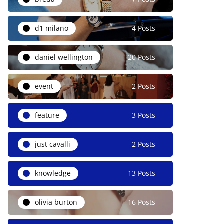
d1 milano
4 Posts
daniel wellington
20 Posts
event
2 Posts
feature
3 Posts
just cavalli
2 Posts
knowledge
13 Posts
olivia burton
16 Posts