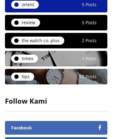
orient
5 Posts
review
5 Posts
the watch co. plus
2 Posts
timex
1 Posts
tips
12 Posts
Follow Kami
Facebook