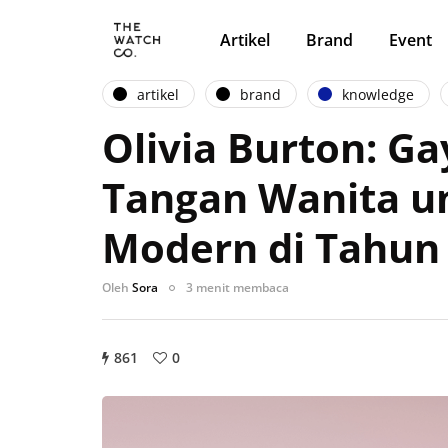
Artikel
Brand
Event
artikel
brand
knowledge
Olivia Burton: G
Tangan Wanita u
Modern di Tahun
Oleh
Sora
3 menit membaca
861
0