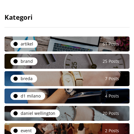
Kategori
artikel
61 Posts
brand
25 Posts
breda
7 Posts
d1 milano
4 Posts
daniel wellington
20 Posts
event
2 Posts