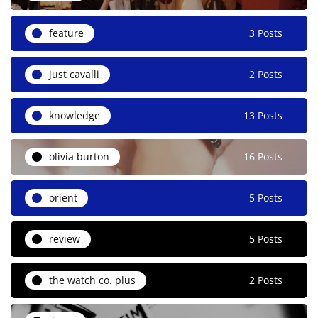
feature
3 Posts
just cavalli
2 Posts
knowledge
13 Posts
olivia burton
16 Posts
orient
5 Posts
review
5 Posts
the watch co. plus
2 Posts