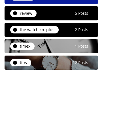
review
5 Posts
the watch co. plus
2 Posts
timex
1 Posts
tips
12 Posts