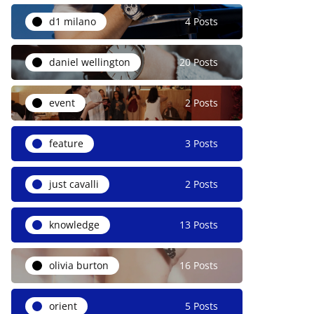
d1 milano
4 Posts
daniel wellington
20 Posts
event
2 Posts
feature
3 Posts
just cavalli
2 Posts
knowledge
13 Posts
olivia burton
16 Posts
orient
5 Posts