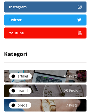
Instagram
Twitter
Youtube
Kategori
artikel
61 Posts
brand
25 Posts
breda
7 Posts