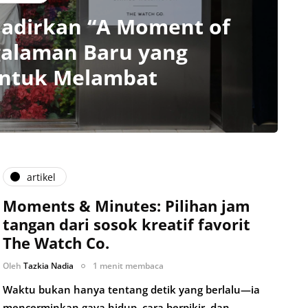
Hadirkan “A Moment of
galaman Baru yang
untuk Melambat
artikel
Moments & Minutes: Pilihan jam
tangan dari sosok kreatif favorit
The Watch Co.
Oleh
Tazkia Nadia
1 menit membaca
Waktu bukan hanya tentang detik yang berlalu—ia
mencerminkan gaya hidup, cara berpikir, dan