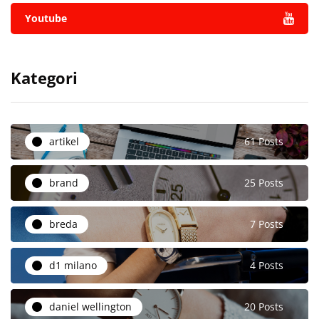
Youtube
Kategori
artikel
61 Posts
brand
25 Posts
breda
7 Posts
d1 milano
4 Posts
daniel wellington
20 Posts