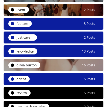
event
2 Posts
feature
3 Posts
just cavalli
2 Posts
knowledge
13 Posts
olivia burton
16 Posts
orient
5 Posts
review
5 Posts
the watch co. plus
2 Posts