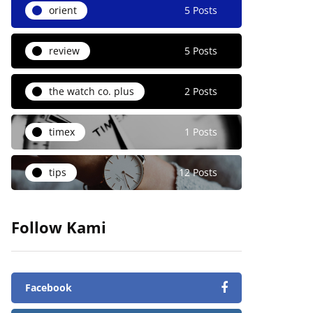
orient
5 Posts
review
5 Posts
the watch co. plus
2 Posts
timex
1 Posts
tips
12 Posts
Follow Kami
Facebook