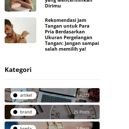
yang Mencerminkan
Dirimu
Rekomendasi Jam
Tangan untuk Para
Pria Berdasarkan
Ukuran Pergelangan
Tangan: Jangan sampai
salah memilih ya!
Kategori
artikel
61 Posts
brand
25 Posts
breda
7 Posts