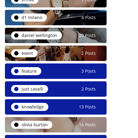
d1 milano
4 Posts
daniel wellington
20 Posts
event
2 Posts
feature
3 Posts
just cavalli
2 Posts
knowledge
13 Posts
olivia burton
16 Posts