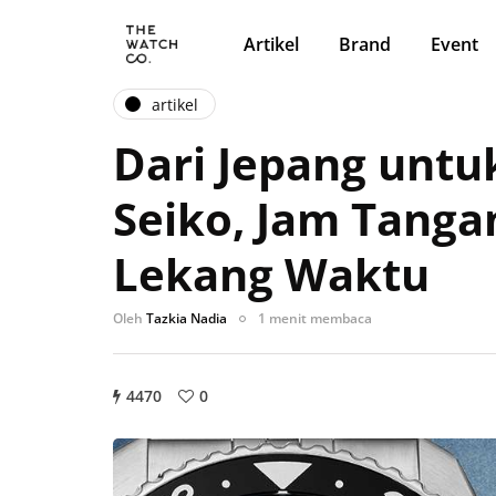
Artikel
Brand
Event
artikel
Dari Jepang untu
Seiko, Jam Tanga
Lekang Waktu
Oleh
Tazkia Nadia
1 menit membaca
4470
0